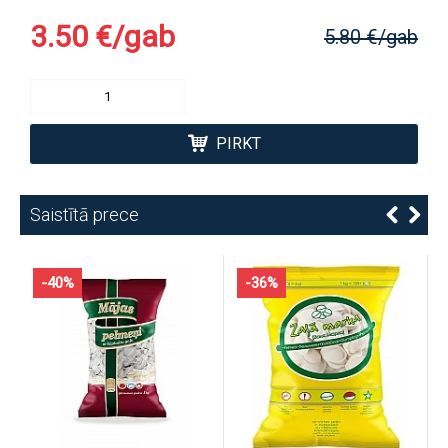
3.50 €/gab
5.80 €/gab
PIRKT
Saistītā prece
-40%
-36%