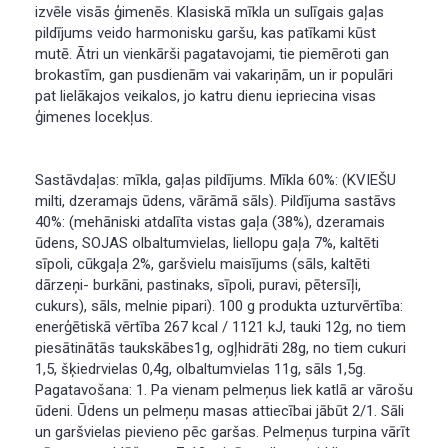
izvēle visās ģimenēs. Klasiskā mīkla un sulīgais gaļas
pildījums veido harmonisku garšu, kas patīkami kūst
mutē. Ātri un vienkārši pagatavojami, tie piemēroti gan
brokastīm, gan pusdienām vai vakariņām, un ir populāri
pat lielākajos veikalos, jo katru dienu iepriecina visas
ģimenes locekļus.
Sastāvdaļas: mīkla, gaļas pildījums. Mīkla 60%: (KVIEŠU
milti, dzeramajs ūdens, vārāmā sāls). Pildījuma sastāvs
40%: (mehāniski atdalīta vistas gaļa (38%), dzeramais
ūdens, SOJAS olbaltumvielas, liellopu gaļa 7%, kaltēti
sīpoli, cūkgaļa 2%, garšvielu maisījums (sāls, kaltēti
dārzeņi- burkāni, pastinaks, sīpoli, puravi, pētersīļi,
cukurs), sāls, melnie pipari). 100 g produkta uzturvērtība:
enerģētiskā vērtība 267 kcal / 1121 kJ, tauki 12g, no tiem
piesātinātās taukskābes1g, ogļhidrāti 28g, no tiem cukuri
1,5, šķiedrvielas 0,4g, olbaltumvielas 11g, sāls 1,5g.
Pagatavošana: 1. Pa vienam pelmeņus liek katlā ar vārošu
ūdeni. Ūdens un pelmeņu masas attiecībai jābūt 2/1. Sāli
un garšvielas pievieno pēc garšas. Pelmeņus turpina vārīt