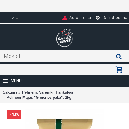
Autorizēties
Reģistrēšana
LV
MENU
Sākums
Pelmeņi, Vareņiki, Pankūkas
Pelmeņi Mājas "Ģimenes paka", 1kg
-40%