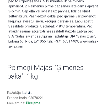
pēc to uzpeldēšanas 7-12 minūtes, ik pa mirklim
apmaisot. 2. Pelmeņus pirms cepšanas ieteicams apvārīt
3-5 min. Cep eļļā vai sviestā uz pannas, līdz tie kļūst
zeltainibrūni. Pasniedzot galdā, pēc garšas var pievienot
krējumu, sviestu, sieru, kečupu, garšvielas. Labu apetīti!
Sasaldēts produkts. Uzglabāt: -18°C temperatūrā. Pēc
atlaidināšanas atkārtoti nesasaldēt! Ražots Latvijā pēc
SIA "Salas zivis" pasūtijuma. Izplatītājs SIA "Salas zivis",
Lidoņu 6c, Rīga, LV1055, tālr: +371 67314409; www.salas-
zivis.com
Pelmeņi Mājas "Ģimenes
paka", 1kg
Ražotājs:
Latvija
Preces kods:
03070221
Pieejamība:
Pieejams