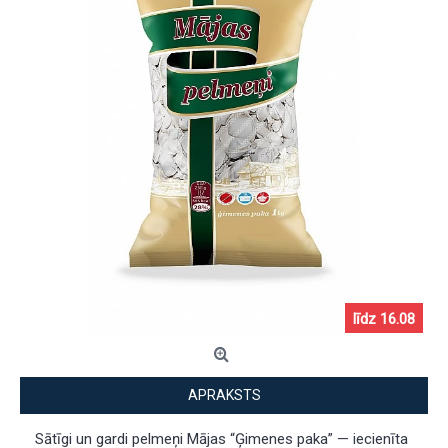
līdz 16.08
līdz 16.08
APRAKSTS
Sātīgi un gardi pelmeņi Mājas “Ģimenes paka” — iecienīta