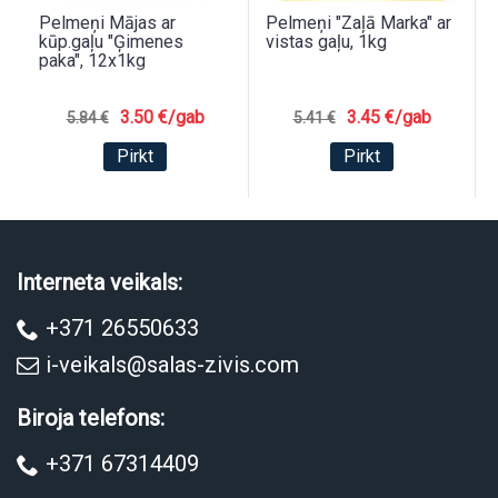
Pelmeņi Mājas ar
Pelmeņi "Zaļā Marka" ar
kūp.gaļu "Ģimenes
vistas gaļu, 1kg
paka", 12x1kg
3.50 €/gab
3.45 €/gab
5.84 €
5.41 €
Pirkt
Pirkt
Interneta veikals:
+371 26550633
i-veikals@salas-zivis.com
Biroja telefons:
+371 67314409