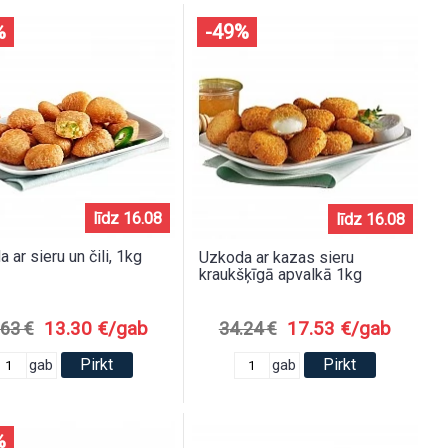
%
-49%
līdz 16.08
līdz 16.08
 ar sieru un čili, 1kg
Uzkoda ar kazas sieru
kraukšķīgā apvalkā 1kg
13.30 €/gab
17.53 €/gab
.63 €
34.24 €
Pirkt
Pirkt
gab
gab
%