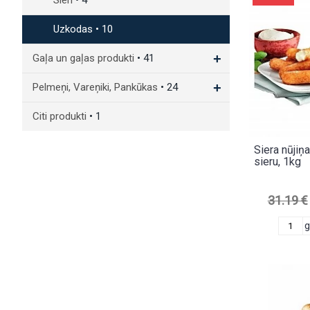
Sieri
• 4
Uzkodas
• 10
+
Gaļa un gaļas produkti
• 41
+
Pelmeņi, Vareņiki, Pankūkas
• 24
Citi produkti
• 1
Siera nūjiņ
sieru, 1kg
31.19 €