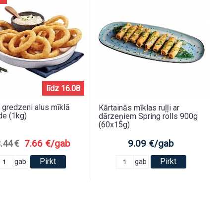
līdz 16.08
 gredzeni alus mīklā
Kārtainās mīklas ruļļi ar
de (1kg)
dārzeņiem Spring rolls 900g
(60x15g)
7.66 €/gab
9.09 €/gab
.44 €
Pirkt
Pirkt
gab
gab