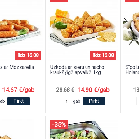
līdz 16.08
līdz 16.08
as ar Mozzarella
Uzkoda ar sieru un nacho
Sīpolu
kraukšķīgā apvalkā 1kg
Holan
14.67 €/gab
14.90 €/gab
28.68 €
13
Pirkt
Pirkt
gab
gab
-35%