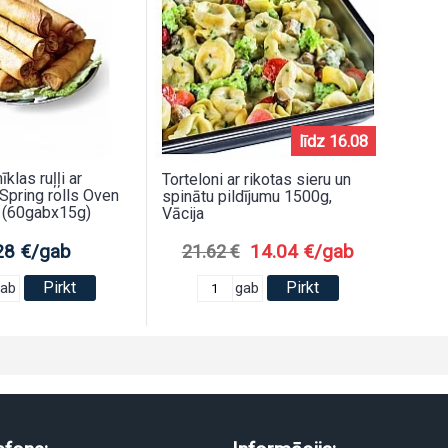
līdz 16.08
klas ruļļi ar
Torteloni ar rikotas sieru un
Spring rolls Oven
spinātu pildījumu 1500g,
 (60gabx15g)
Vācija
28 €/gab
14.04 €/gab
21.62 €
Pirkt
Pirkt
gab
gab