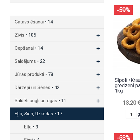
-59%
Gatavs ēšanai
• 14
+
Zivis
• 105
+
Cepšanai
• 14
+
Saldējums
• 22
+
Jūras produkti
• 78
Sīpoli /Kra
gredzeni p
+
Dārzeņi un Sēnes
• 42
1kg
+
Saldēti augļi un ogas
• 11
13.20 
-
Eļļa, Sieri, Uzkodas
• 17
Eļļa
• 3
-53%