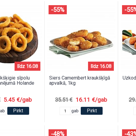
-55%
-55
līdz 16.08
līdz 16.08
ukšķigie sīpolu
Siers Camembert kraukšķīgā
Uzkoda
anējumā Holande
apvalkā, 1kg
5.45 €/gab
16.11 €/gab
€
35.51 €
29
Pirkt
Pirkt
gab
gab
-48%
-43