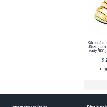
Kārtainās mī
dārzeņiem 
ready 900g
9.