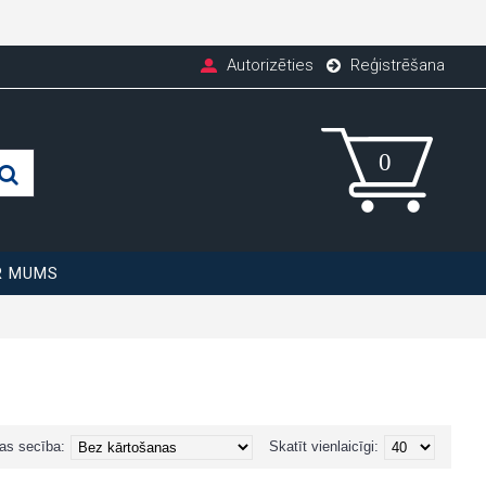
Autorizēties
Reģistrēšana
R MUMS
as secība:
Skatīt vienlaicīgi: