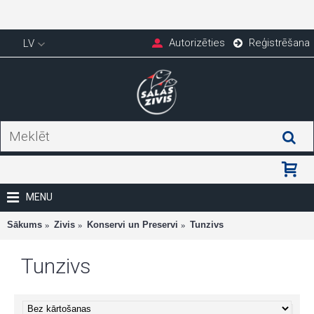
Autorizēties
Reģistrēšana
LV
MENU
Sākums
Zivis
Konservi un Preservi
Tunzivs
Tunzivs