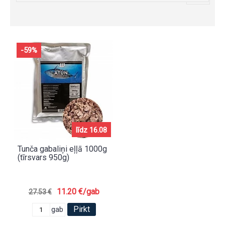
-59%
līdz 16.08
Tunča gabaliņi eļļā 1000g
(tīrsvars 950g)
11.20 €/gab
27.53 €
Pirkt
gab