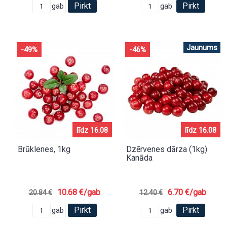
Pirkt
Pirkt
gab
gab
Jaunums
-49%
-46%
līdz 16.08
līdz 16.08
Brūklenes, 1kg
Dzērvenes dārza (1kg)
Kanāda
10.68 €/gab
6.70 €/gab
20.84 €
12.40 €
Pirkt
Pirkt
gab
gab