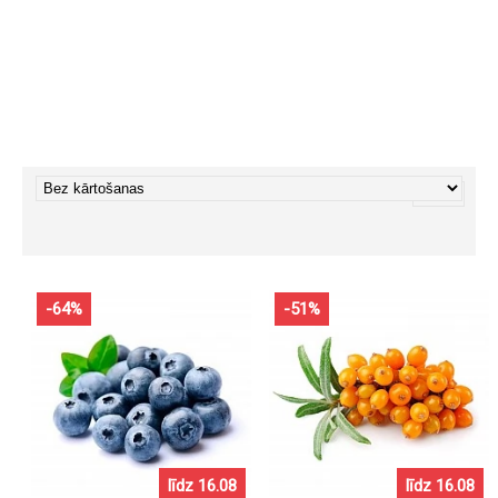
Dārza ogаs (8)
Мeža ogas (3)
-64%
-51%
līdz 16.08
līdz 16.08