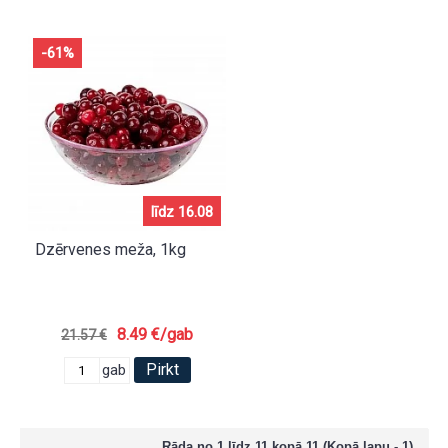
-61%
līdz 16.08
Dzērvenes meža, 1kg
8.49 €/gab
21.57 €
Pirkt
gab
Rāda no 1 līdz 11 kopā 11 (Kopā lapu - 1)