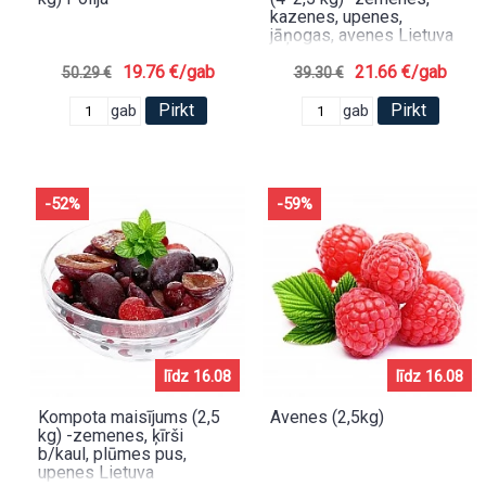
kazenes, upenes,
jāņogas, avenes Lietuva
19.76 €/gab
21.66 €/gab
50.29 €
39.30 €
Pirkt
Pirkt
gab
gab
-52%
-59%
līdz 16.08
līdz 16.08
Kompota maisījums (2,5
Avenes (2,5kg)
kg) -zemenes, ķīrši
b/kaul, plūmes pus,
upenes Lietuva