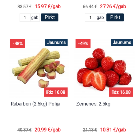
15.97 €/gab
27.26 €/gab
33.57 €
66.44 €
Pirkt
Pirkt
gab
gab
Jaunums
Jaunums
-48%
-49%
līdz 16.08
līdz 16.08
Rabarberi (2,5kg) Polija
Zemenes, 2,5kg
20.99 €/gab
10.81 €/gab
40.37 €
21.13 €