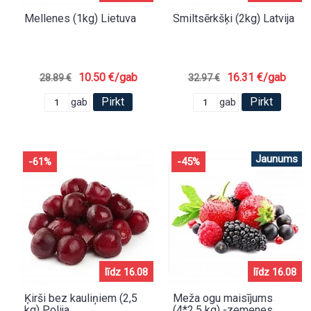
Mellenes (1kg) Lietuva
Smiltsērkšķi (2kg) Latvija
10.50 €/gab
16.31 €/gab
28.89 €
32.97 €
Pirkt
Pirkt
gab
gab
Jaunums
-61%
-45%
līdz 16.08
līdz 16.08
Ķirši bez kauliņiem (2,5
Meža ogu maisījums
kg) Polija
(4*2,5 kg) -zemenes,