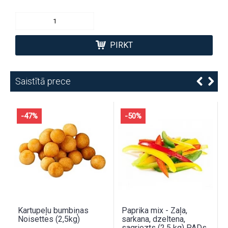
PIRKT
Saistītā prece
-47%
-50%
Kartupeļu bumbiņas
Paprika mix - Zaļa,
Noisettes (2,5kg)
sarkana, dzeltena,
sagriezts (2,5 kg) PADs