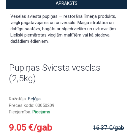
APRAKSTS
Veselas sviesta pupiņas — restorāna līmeņa produkts,
viegli pagatavojams un universāls. Maiga struktūra un
dabīgs sastāvs, bagāts ar šķiedrvielām un uzturvielām.
Lieliski piemērotas vieglām maltītēm vai kā piedeva
dažādiem ēdieniem.
Pupiņas Sviesta veselas
(2,5kg)
Ražotājs:
Beļģija
Preces kods:
03050209
Pieejamība:
Pieejams
9.05 €/gab
16.37 €/gab