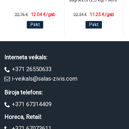
12.04 €/gab
11.25 €/gab
22.76 €
22.34 €
Pirkt
Pirkt
Interneta veikals:
+371 26550633
i-veikals@salas-zivis.com
Biroja telefons:
+371 67314409
Horeca, Retail:
+371 67073611