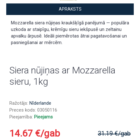
APRAKSTS
Mozzarella siera nūjiņas kraukšķīgā panējumā — populāra
uzkoda ar staipīgu, krēmīgu sieru iekšpusē un zeltainu
apvalku ārpusē. Ideāli piemērotas ātrai pagatavošanai un
pasniegšanai ar mērcēm.
Siera nūjiņas ar Mozzarella
sieru, 1kg
Ražotājs:
Nīderlande
Preces kods:
03050116
Pieejamība:
Pieejams
14.67 €/gab
31.19 €/gab