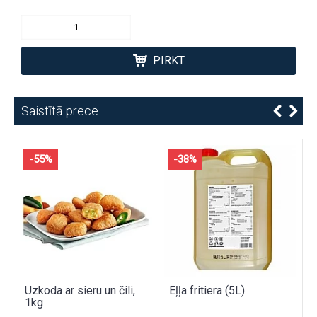
PIRKT
Saistītā prece
-55%
-38%
Uzkoda ar sieru un čili,
Eļļa fritiera (5L)
1kg