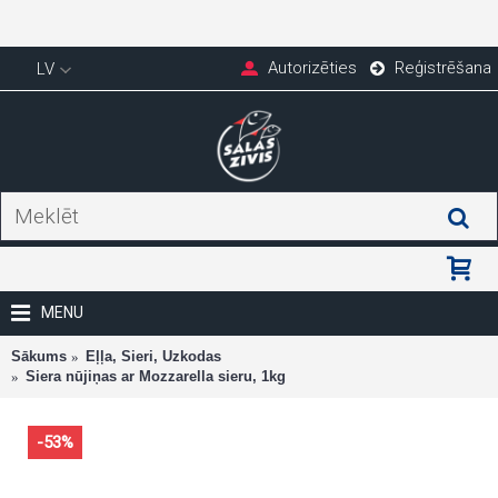
Autorizēties
Reģistrēšana
LV
MENU
Sākums
Eļļa, Sieri, Uzkodas
Siera nūjiņas ar Mozzarella sieru, 1kg
-53%