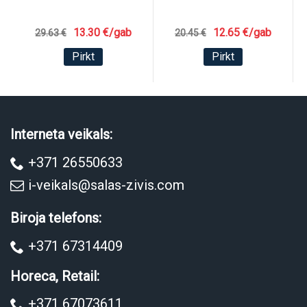
13.30 €/gab
12.65 €/gab
29.63 €
20.45 €
Pirkt
Pirkt
Interneta veikals:
+371 26550633
i-veikals@salas-zivis.com
Biroja telefons:
+371 67314409
Horeca, Retail:
+371 67073611