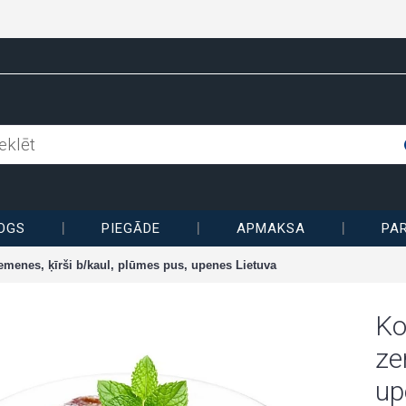
OGS
PIEGĀDE
APMAKSA
PA
emenes, ķīrši b/kaul, plūmes pus, upenes Lietuva
Ko
ze
up