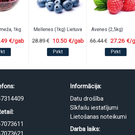
meža, 1kg
Mellenes (1kg) Lietuva
Avenes (2,5kg)
.49 €/gab
10.50 €/gab
27.26 €/
28.89 €
66.44 €
rkt
Pirkt
Pirkt
efons:
Informācija:
67314409
Datu drošība
Sīkfailu iestatījumi
etail:
Lietošanas noteikumi
67073611
Darba laiks:
67073621