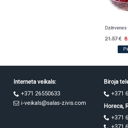
Dzērvenes 
8
21.57 €
Pi
Interneta veikals:
Biroja tel
+371 26550633
+371 
i-veikals@salas-zivis.com
Horeca, R
+371 
+371 