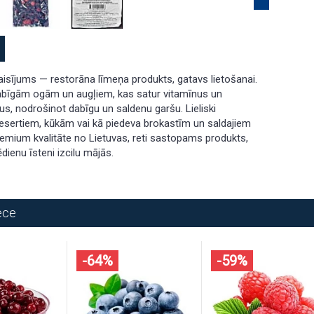
sījums — restorāna līmeņa produkts, gatavs lietošanai.
abīgām ogām un augļiem, kas satur vitamīnus un
us, nodrošinot dabīgu un saldenu garšu. Lieliski
esertiem, kūkām vai kā piedeva brokastīm un saldajiem
emium kvalitāte no Lietuvas, reti sastopams produkts,
dienu īsteni izcilu mājās.
ece
-64%
-59%