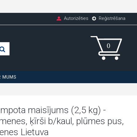
Autorizēties
Reģistrēšana
R MUMS
mpota maisījums (2,5 kg) -
menes, ķīrši b/kaul, plūmes pus,
enes Lietuva