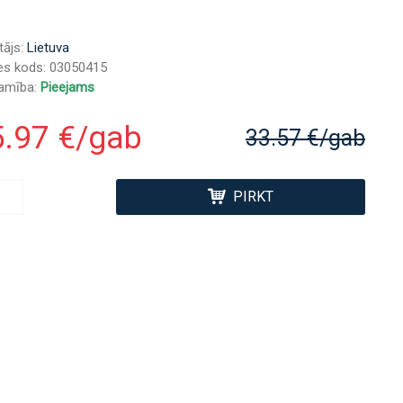
tājs:
Lietuva
es kods:
03050415
jamība:
Pieejams
5.97 €/gab
33.57 €/gab
PIRKT