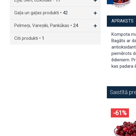
+
Eļļa, Sieri, Uzkodas
• 17
+
Gaļa un gaļas produkti
• 42
APRAKSTS
+
Pelmeņi, Vareņiki, Pankūkas
• 24
Kompota mai
Citi produkti
• 1
Bagāts ar d
antioksidant
piemērots d
ēdieniem. Pr
kas padara ē
Saistītā pr
-61%