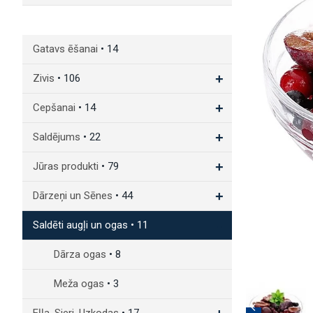
Gatavs ēšanai
• 14
+
Zivis
• 106
+
Cepšanai
• 14
+
Saldējums
• 22
+
Jūras produkti
• 79
+
Dārzeņi un Sēnes
• 44
-
Saldēti augļi un ogas
• 11
Dārza ogаs
• 8
Мeža ogas
• 3