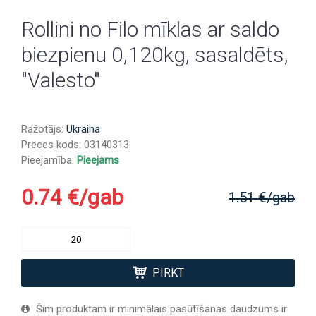
Rollini no Filo mīklas ar saldo
biezpienu 0,120kg, sasaldēts,
"Valesto"
Ražotājs:
Ukraina
Preces kods:
03140313
Pieejamība:
Pieejams
0.74 €/gab
1.51 €/gab
PIRKT
Šim produktam ir minimālais pasūtīšanas daudzums ir