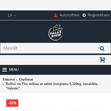
Autorizēties
Reģistrēšana
LV
MENU
Sākums
Cepšanai
Rollini no Filo mīklas ar saldo biezpienu 0,120kg, sasaldēts,
"Valesto"
-51%