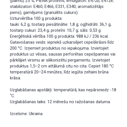
(palmu) 25 %, PIENA proteīns, emulgatori: Е472b, Е472е;
stabilizatori: Е460, Е466, Е331, Е340; aromatizētājs:
piens); garnējums (granulēts cukurs).
Uzturvērtība 100 g produkta:
tauki: 6,2 g, tostarp piesātinātie: 1,8 g; ogļhidrāti: 36,1 g,
tostarp cukuri: 23,4 g; proteīni: 10,7 g; sāls: 0,53 g.
Enerģētiskā vērtība 100 g produkta: 988 kJ / 236 kcal.
Gatavošanas veids: iepriekš uzkarsējiet cepeškrāsni līdz
200 °C. Izņemiet produktus no iepakojuma. Izvietojiet
produktus uz vēsas, sausas perforētas cepešpannas vai
pārklājiet virsmu ar silikonizētu pergamentu. Izvietojiet
produktus 1,5–2 cm attālumā citu no cita. Cepiet 180 °C
temperatūrā 20–24 minūtes, līdz iegūta zeltaini brūna
krāsa.
Uzglabāšanas apstākļi: temperatūrā, kas nepārsniedz -18
˚С.
Uzglabāšanas laiks: 12 mēnešu no ražošanas datuma.
Izcelsme: Ukraina