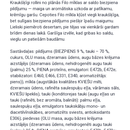
Kraukšķīgi rollini no plānās Filo mīklas ar saldo biezpiena
pildījumu — maiga un aromātiska uzkoda ar patīkamu,
krēmīgu garšu. Cepoties Filo mīkla kļūst viegli kraukšķīga,
bet sulīgais biezpiena pildījums piešķir īpašu maigumu.
Lieliski piemēroti desertam, pie tējas vai vienkārši gardam
brīdim dienas laikā. Garšīga izvēle, kad gribas ko saldu,
vieglu un patiešām baudāmu.
Sastāvdaļas: pildījums (BIEZPIENS 9 %, tauki – 70 %,
cukurs, OLU masa, dzeramais ūdens, augu bāzes krējuma
aizstājējs (dzeramais ūdens, nehidrogenēti augu tauki
(palmu) 25 %, PIENA proteīns, emulgatori: Е472b, Е472е;
stabilizatori: Е460, Е466, Е331, Е340; aromatizētājs:
piens)); mīkla (augstākās kvalitātes KVIEŠU milti,
dzeramais ūdens, rafinēta saulespuķu eļļa, vārāmais sāls,
KVIEŠU lipeklis); tauki (konditorejas tauki (augu eļļas un
tauki (rafinēti, bez aromāta, balināti): palmu eļļa,
saulespuķu eļļa; emulgators taukskābju mono- un
diacetilvīnskābes, aromatizēts sviests, antioksidants
Е306); piedevas (OLU masa, augu bāzes krējuma
aizstājējs (dzeramais ūdens, nehidrogenēti augu tauki