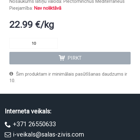
Nosaukums latīņu valodā:
Plectorhinchus Mediterraneus
Pieejamība:
Nav noliktāvā
22.99 €/kg
PIRKT
Šim produktam ir minimālais pasūtīšanas daudzums ir
10.
Interneta veikals:
+371 26550633
i-veikals@salas-zivis.com