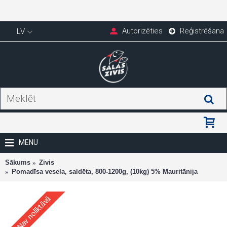
Autorizēties
Reģistrēšana
LV
MENU
Sākums
Zivis
Pomadīsa vesela, saldēta, 800-1200g, (10kg) 5% Mauritānija
Nav noliktāvā