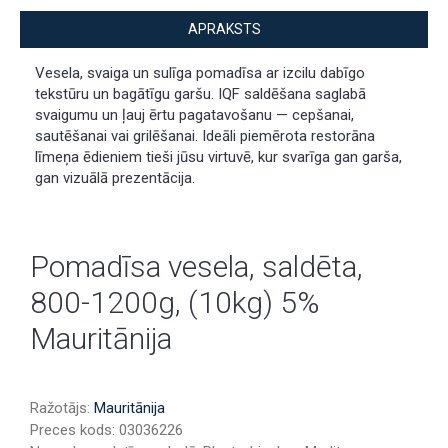
APRAKSTS
Vesela, svaiga un sulīga pomadīsa ar izcilu dabīgo
tekstūru un bagātīgu garšu. IQF saldēšana saglabā
svaigumu un ļauj ērtu pagatavošanu — cepšanai,
sautēšanai vai grilēšanai. Ideāli piemērota restorāna
līmeņa ēdieniem tieši jūsu virtuvē, kur svarīga gan garša,
gan vizuālā prezentācija.
Pomadīsa vesela, saldēta,
800-1200g, (10kg) 5%
Mauritānija
Ražotājs:
Mauritānija
Preces kods:
03036226