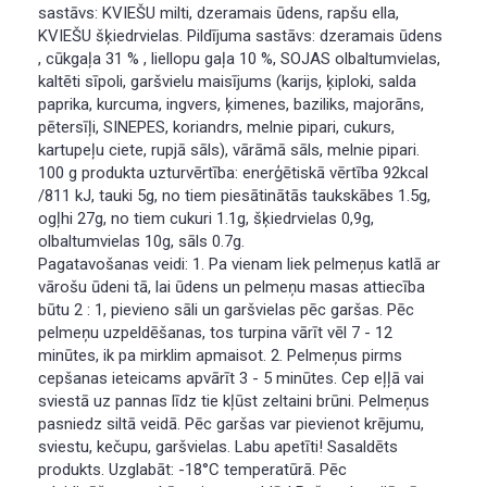
sastāvs: KVIEŠU milti, dzeramais ūdens, rapšu ella,
KVIEŠU šķiedrvielas. Pildījuma sastāvs: dzeramais ūdens
, cūkgaļa 31 % , liellopu gaļa 10 %, SOJAS olbaltumvielas,
kaltēti sīpoli, garšvielu maisījums (karijs, ķiploki, salda
paprika, kurcuma, ingvers, ķimenes, baziliks, majorāns,
pētersīļi, SINEPES, koriandrs, melnie pipari, cukurs,
kartupeļu ciete, rupjā sāls), vārāmā sāls, melnie pipari.
100 g produkta uzturvērtība: enerģētiskā vērtība 92kcal
/811 kJ, tauki 5g, no tiem piesātinātās taukskābes 1.5g,
ogļhi 27g, no tiem cukuri 1.1g, šķiedrvielas 0,9g,
olbaltumvielas 10g, sāls 0.7g.
Pagatavošanas veidi: 1. Pa vienam liek pelmeņus katlā ar
vārošu ūdeni tā, lai ūdens un pelmeņu masas attiecība
būtu 2 : 1, pievieno sāli un garšvielas pēc garšas. Pēc
pelmeņu uzpeldēšanas, tos turpina vārīt vēl 7 - 12
minūtes, ik pa mirklim apmaisot. 2. Pelmeņus pirms
cepšanas ieteicams apvārīt 3 - 5 minūtes. Cep eļļā vai
sviestā uz pannas līdz tie kļūst zeltaini brūni. Pelmeņus
pasniedz siltā veidā. Pēc garšas var pievienot krējumu,
sviestu, kečupu, garšvielas. Labu apetīti! Sasaldēts
produkts. Uzglabāt: -18°C temperatūrā. Pēc