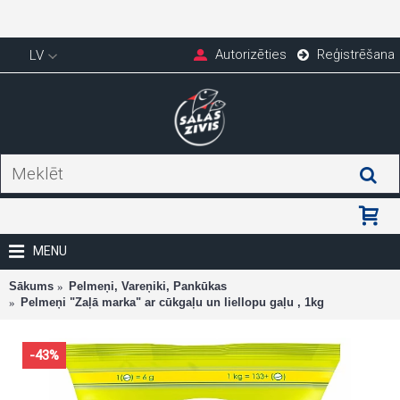
Autorizēties
Reģistrēšana
LV
MENU
Sākums
Pelmeņi, Vareņiki, Pankūkas
Pelmeņi "Zaļā marka" ar cūkgaļu un liellopu gaļu , 1kg
-43%