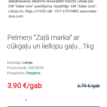
atlaidināšanas atkārtoti nesasaldēt! Ražots Latvijā pēc
SIA "Salas zivis" pasūtījuma. Izplatītājs: SIA "Salas zivis",
Lidoņu 6c, Rīga, LV1055, tālr: +371 67314409; www.salas-
zivis.com
Pelmeņi "Zaļā marka" ar
cūkgaļu un liellopu gaļu , 1kg
Ražotājs:
Latvija
Preces kods:
03070296
Pieejamība:
Pieejams
3.90 €/gab
6.79 €/gab