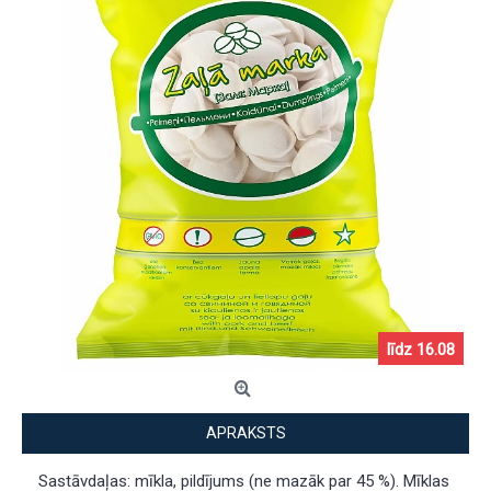
līdz 16.08
līdz 16.08
APRAKSTS
Sastāvdaļas: mīkla, pildījums (ne mazāk par 45 %). Mīklas