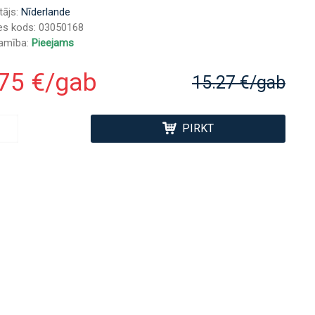
tājs:
Nīderlande
es kods:
03050168
jamība:
Pieejams
.75 €/gab
15.27 €/gab
PIRKT