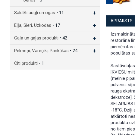
Sēnes
• 5
+
Saldēti augļi un ogas
• 11
APRAKSTS
+
Eļļa, Sieri, Uzkodas
• 17
Izsmalcināt
+
Gaļa un gaļas produkti
• 42
restorāna lī
piemērotas 
+
Pelmeņi, Vareņiki, Pankūkas
• 24
populāras s
Citi produkti
• 1
Sastāvdaļas:
[KVIEŠU milti
(melnie pipari
pulveris, sīp
rauga ekstrak
dekstroze],
SELARIJAS 
-18°C. Dziļi
atkārtoti ne
produkta uzt
no tiem pies