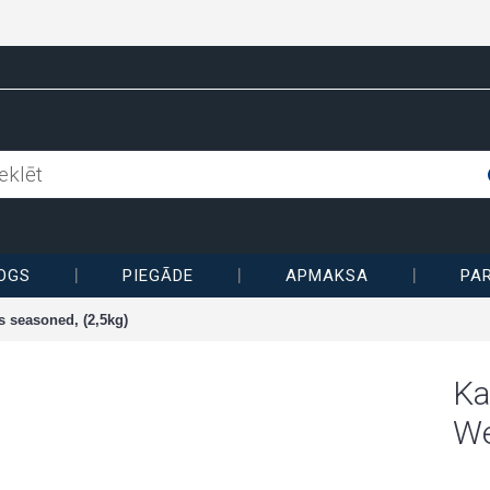
OGS
PIEGĀDE
APMAKSA
PA
 seasoned, (2,5kg)
Ka
We