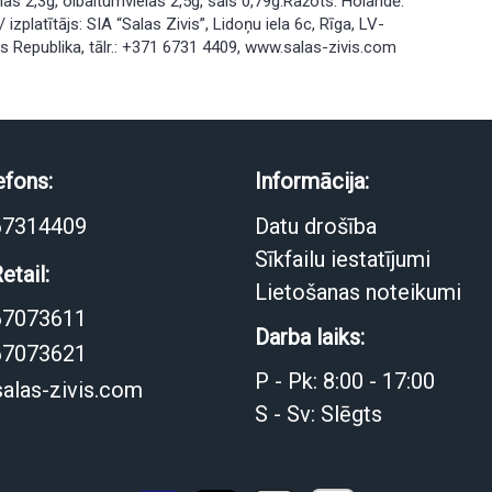
elas 2,3g, olbaltumvielas 2,5g, sāls 0,79g.Ražots: Holandē.
 izplatītājs: SIA “Salas Zivis”, Lidoņu iela 6c, Rīga, LV-
as Republika, tālr.: +371 6731 4409, www.salas-zivis.com
efons:
Informācija:
67314409
Datu drošība
Sīkfailu iestatījumi
etail:
Lietošanas noteikumi
67073611
Darba laiks:
67073621
P - Pk: 8:00 - 17:00
alas-zivis.com
S - Sv: Slēgts