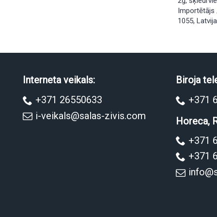
2g, šķiedrvi
Importētājs /
1055, Latvij
Interneta veikals:
Biroja tel
+371 26550633
+371 
i-veikals@salas-zivis.com
Horeca, R
+371 
+371 
info@s