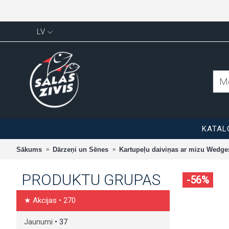
LV
KATAL
Sākums
Dārzeņi un Sēnes
Kartupeļu daiviņas ar mizu Wedges
PRODUKTU GRUPAS
-56%
★ Akcijas
• 270
Jaunumi
• 37