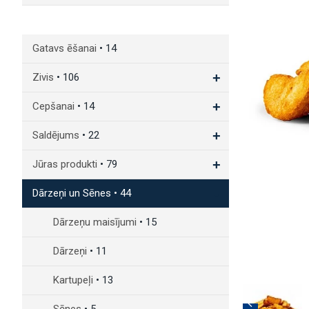
Gatavs ēšanai
• 14
+
Zivis
• 106
+
Cepšanai
• 14
+
Saldējums
• 22
+
Jūras produkti
• 79
-
Dārzeņi un Sēnes
• 44
Dārzeņu maisījumi
• 15
Dārzeņi
• 11
Kartupeļi
• 13