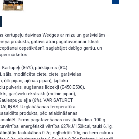
as kartupeļu daiviņas Wedges ar mizu un garšvielām —
meņa produkts, gatavs ātrai pagatavošanai. Ideāli
cepšanai cepeškrāsnī, saglabājot dabīgo garšu, un
upermārketos.
 Kartupeļi (86%), pārklājums (8%)
, sāls, modificēta ciete, ciete, garšvielas
, čilli pipari, ajēnas pipari), ķiploku
olu pulveris, augšanas līdzekļi (E450,E500),
ts, garšvielu ekstrakti (melnie pipari),
 Saulespuķu eļļa (6%). VAR SATURĒT
DAĻIŅAS. Uzglabāšanas temperatūra:
 sasaldēts produkts, pēc atlaidināšanas
sasaldēt. Pirms pagatavošanas nav jāatlaidina. 100 g
urvērtība: enerģētiskā vērtība 627kJ/150kcal, tauki 6,1g,
ātinātās taukskābes 0,7g, ogļhidrāti 10g, no tiem cukurs