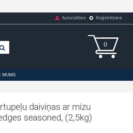
Autorizēties
Reģistrēšana
R MUMS
rtupeļu daiviņas ar mizu
dges seasoned, (2,5kg)