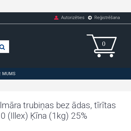
Autorizēties
Reģistrēšana
R MUMS
lmāra trubiņas bez ādas, tīrītas
0 (Illex) Ķīna (1kg) 25%