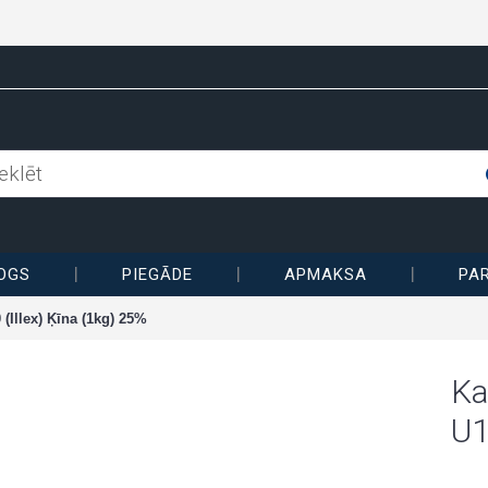
OGS
PIEGĀDE
APMAKSA
PA
 (Illex) Ķīna (1kg) 25%
Ka
U1