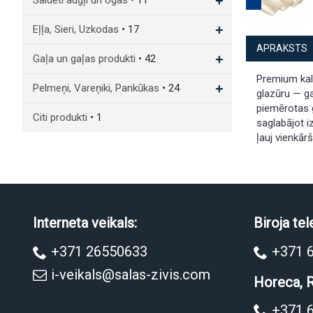
+
Saldēti augļi un ogas
• 11
+
Eļļa, Sieri, Uzkodas
• 17
APRAKSTS
+
Gaļa un gaļas produkti
• 42
Premium kalm
+
Pelmeņi, Vareņiki, Pankūkas
• 24
glazūru — ga
piemērotas g
Citi produkti
• 1
saglabājot i
ļauj vienkār
Interneta veikals:
Biroja tel
+371 26550633
+371 
i-veikals@salas-zivis.com
Horeca, R
+371 