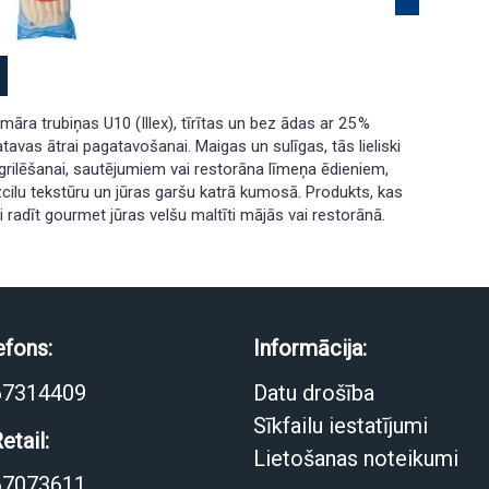
āra trubiņas U10 (Illex), tīrītas un bez ādas ar 25 %
tavas ātrai pagatavošanai. Maigas un sulīgas, tās lieliski
rilēšanai, sautējumiem vai restorāna līmeņa ēdieniem,
zcilu tekstūru un jūras garšu katrā kumosā. Produkts, kas
ši radīt gourmet jūras velšu maltīti mājās vai restorānā.
efons:
Informācija:
67314409
Datu drošība
Sīkfailu iestatījumi
etail:
Lietošanas noteikumi
67073611