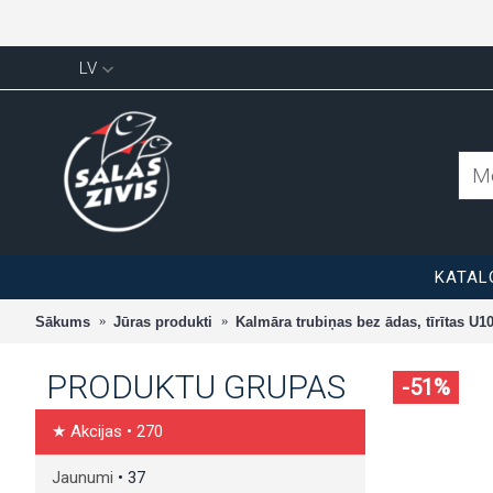
LV
KATAL
Sākums
Jūras produkti
Kalmāra trubiņas bez ādas, tīrītas U10
PRODUKTU GRUPAS
-51%
★ Akcijas
• 270
Jaunumi
• 37