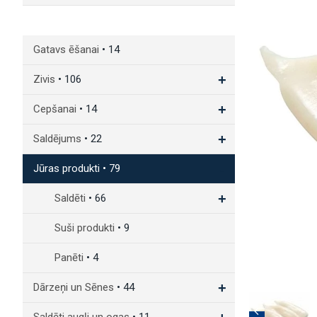
Gatavs ēšanai
• 14
+
Zivis
• 106
+
Cepšanai
• 14
+
Saldējums
• 22
-
Jūras produkti
• 79
+
Saldēti
• 66
Suši produkti
• 9
Panēti
• 4
+
Dārzeņi un Sēnes
• 44