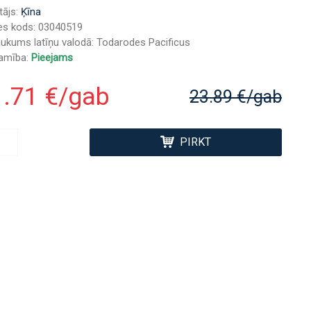
tājs:
Ķīna
es kods:
03040519
ukums latīņu valodā:
Todarodes Pacificus
jamība:
Pieejams
1.71 €/gab
23.89 €/gab
PIRKT