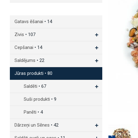
Gatavs ēšanai
• 14
+
Zivis
• 107
+
Cepšanai
• 14
+
Saldējums
• 22
-
Jūras produkti
• 80
+
Saldēti
• 67
Suši produkti
• 9
Panēti
• 4
+
Dārzeņi un Sēnes
• 42