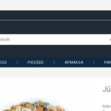
OGS
PIEGĀDE
APMAKSA
PA
Jū
Ražo