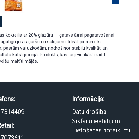
s kokteilis ar 20% glazūru — gatavs ātrai pagatavošanai
agātīgu jūras garšu un sulīgumu. Ideāli piemērots
 pastām vai uzkodām, nodrošinot stabilu kvalitāti un
ltātu katrā porcijā. Produkts, kas ļauj vienkārši radīt
velšu maltīti mājās.
efons:
Informācija:
67314409
Datu drošība
Sīkfailu iestatījumi
etail:
Lietošanas noteikumi
67073611