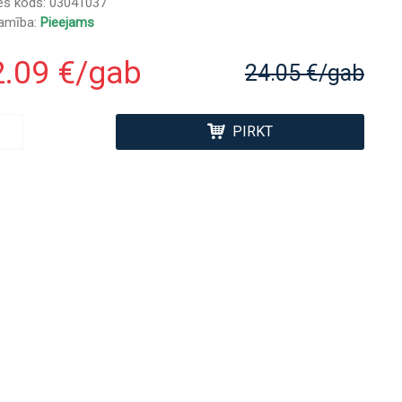
es kods:
03041037
jamība:
Pieejams
2.09 €/gab
24.05 €/gab
PIRKT