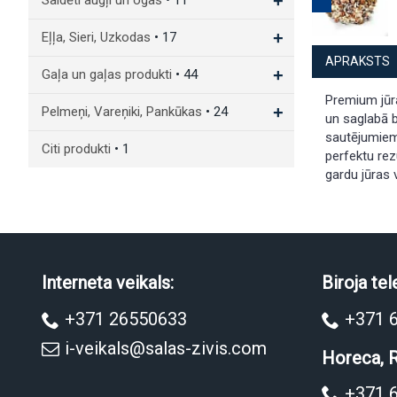
+
Saldēti augļi un ogas
• 11
+
Eļļa, Sieri, Uzkodas
• 17
APRAKSTS
+
Gaļa un gaļas produkti
• 44
Premium jūra
+
Pelmeņi, Vareņiki, Pankūkas
• 24
un saglabā b
sautējumiem,
Citi produkti
• 1
perfektu rezu
gardu jūras 
Interneta veikals:
Biroja tel
+371 26550633
+371 
i-veikals@salas-zivis.com
Horeca, R
+371 