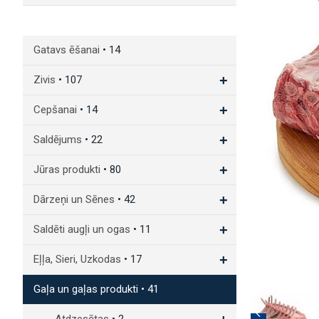
Gatavs ēšanai
• 14
+
Zivis
• 107
+
Cepšanai
• 14
+
Saldējums
• 22
+
Jūras produkti
• 80
+
Dārzeņi un Sēnes
• 42
+
Saldēti augļi un ogas
• 11
+
Eļļa, Sieri, Uzkodas
• 17
-
Gaļa un gaļas produkti
• 41