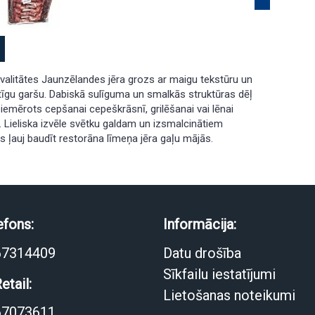
valitātes Jaunzēlandes jēra grozs ar maigu tekstūru un
ātīgu garšu. Dabiskā sulīguma un smalkās struktūras dēļ
i piemērots cepšanai cepeškrāsnī, grilēšanai vai lēnai
 Lieliska izvēle svētku galdam un izsmalcinātiem
s ļauj baudīt restorāna līmeņa jēra gaļu mājās.
efons:
Informācija:
67314409
Datu drošība
Sīkfailu iestatījumi
etail:
Lietošanas noteikumi
67073611