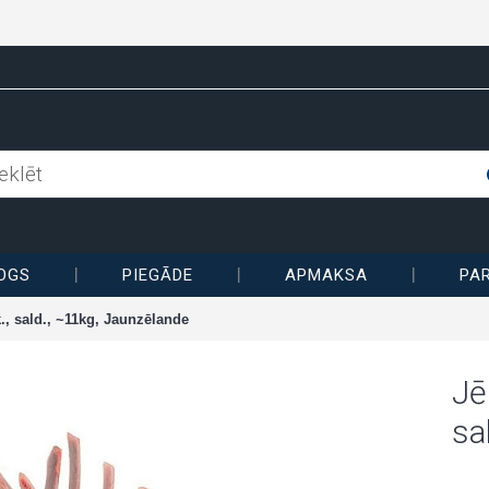
OGS
PIEGĀDE
APMAKSA
PA
., sald., ~11kg, Jaunzēlande
Jē
sa