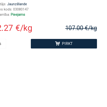
tājs:
Jaunzēlande
es kods:
03080147
jamība:
Pieejams
.27 €/kg
107.00 €/kg
PIRKT