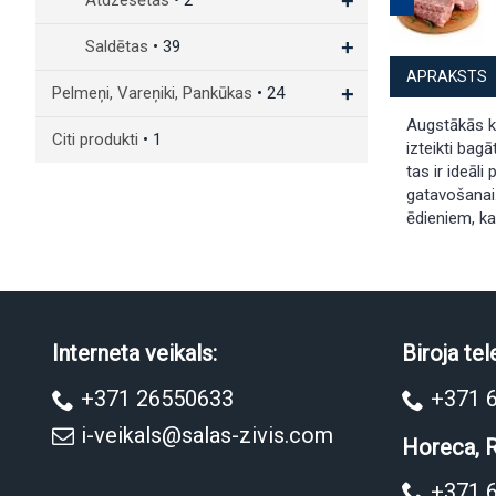
+
Atdzesētas
• 2
+
Saldētas
• 39
APRAKSTS
+
Pelmeņi, Vareņiki, Pankūkas
• 24
Augstākās k
Citi produkti
• 1
izteikti bag
tas ir ideāl
gatavošanai.
ēdieniem, ka
Interneta veikals:
Biroja tel
+371 26550633
+371 
i-veikals@salas-zivis.com
Horeca, R
+371 