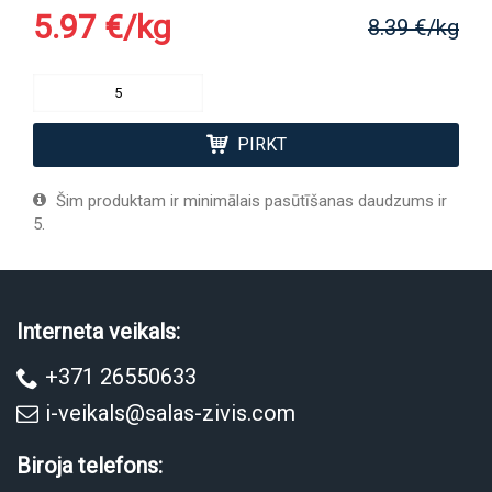
5.97 €/kg
8.39 €/kg
PIRKT
Šim produktam ir minimālais pasūtīšanas daudzums ir
5.
Interneta veikals:
+371 26550633
i-veikals@salas-zivis.com
Biroja telefons: