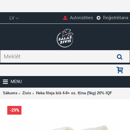
Autorizēties
Reģistrēšana
LV
MENU
Sākums
Zivis
Heka fileja b/ā 4-8+ oz. Ķīna (5kg) 20% IQF
-29%