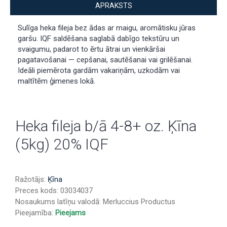
APRAKSTS
Sulīga heka fileja bez ādas ar maigu, aromātisku jūras
garšu. IQF saldēšana saglabā dabīgo tekstūru un
svaigumu, padarot to ērtu ātrai un vienkāršai
pagatavošanai — cepšanai, sautēšanai vai grilēšanai.
Ideāli piemērota gardām vakariņām, uzkodām vai
maltītēm ģimenes lokā.
Heka fileja b/ā 4-8+ oz. Ķīna
(5kg) 20% IQF
Ražotājs:
Ķīna
Preces kods:
03034037
Nosaukums latīņu valodā:
Merluccius Productus
Pieejamība:
Pieejams