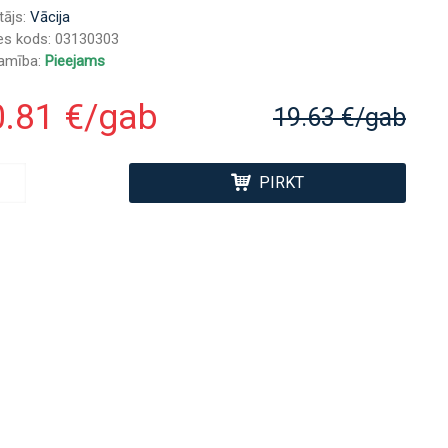
tājs:
Vācija
es kods:
03130303
jamība:
Pieejams
0.81 €/gab
19.63 €/gab
PIRKT