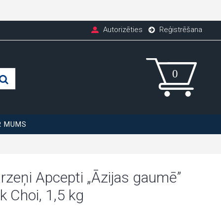
Autorizēties
Reģistrēšana
R MUMS
rzeņi Apcepti „Āzijas gaumē”
k Choi, 1,5 kg