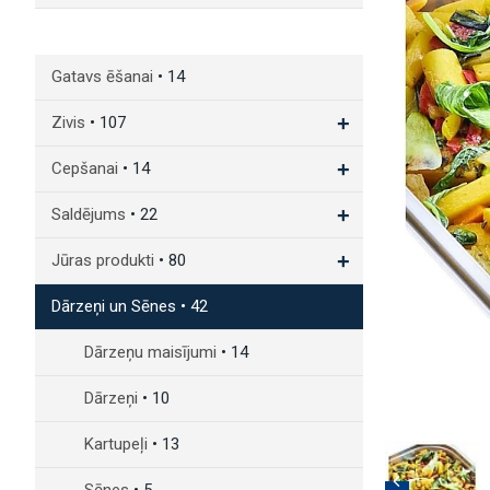
Gatavs ēšanai
• 14
+
Zivis
• 107
+
Cepšanai
• 14
+
Saldējums
• 22
+
Jūras produkti
• 80
-
Dārzeņi un Sēnes
• 42
Dārzeņu maisījumi
• 14
Dārzeņi
• 10
Kartupeļi
• 13