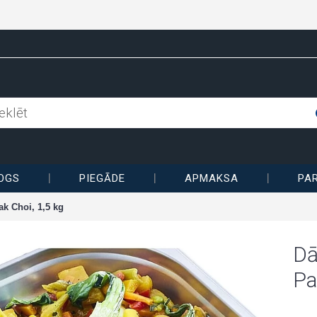
OGS
PIEGĀDE
APMAKSA
PA
k Choi, 1,5 kg
Dā
Pa