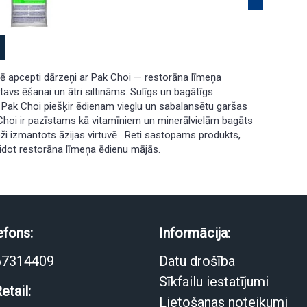
ē apcepti dārzeņi ar Pak Choi — restorāna līmeņa
tavs ēšanai un ātri siltināms. Sulīgs un bagātīgs
 Pak Choi piešķir ēdienam vieglu un sabalansētu garšas
 Choi ir pazīstams kā vitamīniem un minerālvielām bagāts
eži izmantots āzijas virtuvē . Reti sastopams produkts,
eidot restorāna līmeņa ēdienu mājās.
efons:
Informācija:
67314409
Datu drošība
Sīkfailu iestatījumi
etail:
Lietošanas noteikumi