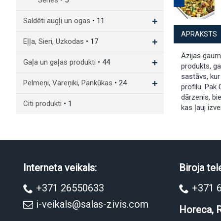
Sēnes
• 5
+
Saldēti augļi un ogas
• 11
APRAKSTS
+
Eļļa, Sieri, Uzkodas
• 17
Āzijas gaum
+
Gaļa un gaļas produkti
• 44
produkts, ga
sastāvs, kur
+
Pelmeņi, Vareņiki, Pankūkas
• 24
profilu. Pak
dārzenis, bi
Citi produkti
• 1
kas ļauj izv
Interneta veikals:
Biroja tel
+371 26550633
+371 
i-veikals@salas-zivis.com
Horeca, R