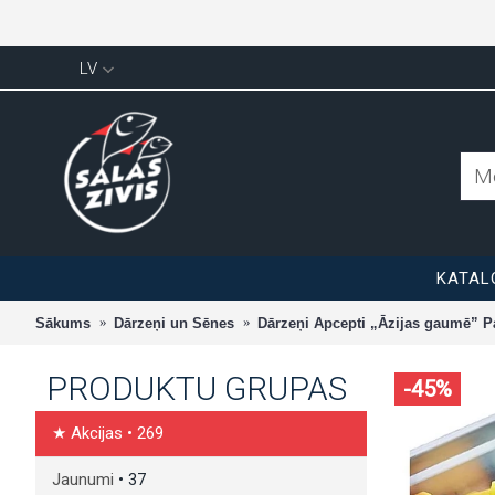
LV
KATAL
Sākums
Dārzeņi un Sēnes
Dārzeņi Apcepti „Āzijas gaumē” Pa
PRODUKTU GRUPAS
-45%
★ Akcijas
• 269
Jaunumi
• 37