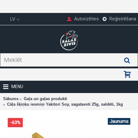
Autorizēties
Reģistrēšana
LV
MENU
Sākums
Gaļa un gaļas produkti
Cāļa šķiņķu iesmiņi Yakitori Soy, sagatavoti 25g, saldēti, 1kg
Jaunums
-63%