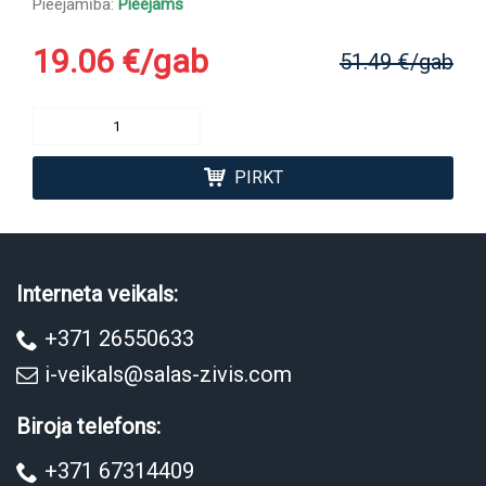
Pieejamība:
Pieejams
19.06 €/gab
51.49 €/gab
PIRKT
Interneta veikals:
+371 26550633
i-veikals@salas-zivis.com
Biroja telefons:
+371 67314409