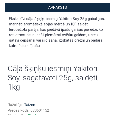
APRAKSTS
Ekskluzīvi cāļa šķiņķu iesmiņi Yakitori Soy 25 g gabaliņos,
marinēti aromātiskā sojas mērcē un IQF saldēti.
Ierobežota partija, kas piedāvā īpašu garšas pieredzi, ko
reti atrast citur. Ideāli piemēroti svētku galdam, uzreiz
gatavi cepšanai vai sildīšanai, izskatās grezni un padara
katru ēdienu īpašu.
Cāļa šķiņķu iesmiņi Yakitori
Soy, sagatavoti 25g, saldēti,
1kg
Ražotājs:
Taizeme
Preces kods:
030601152