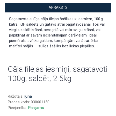
APRAKSTS
Sagatavots sulīgs cāļa filejas šašliks uz iesmiem, 100 g
katrs, IQF saldēts un gatavs ātrai pagatavošanai. Tos var
viegli uzsildīt krāsnī, aerogrilā vai mikroviļņu krāsnī, vai
papildināt ar savām iecienītākajām garšvielām. Ideāli
piemērots svētku galdam, kompānijām vai ātrai, ērtai
maltītei mājās — sulīgs šašliks bez liekas piepūles.
Cāļa filejas iesmiņi, sagatavoti
100g, saldēt, 2.5kg
Ražotājs:
Ķīna
Preces kods:
030601150
Pieejamība:
Pieejams