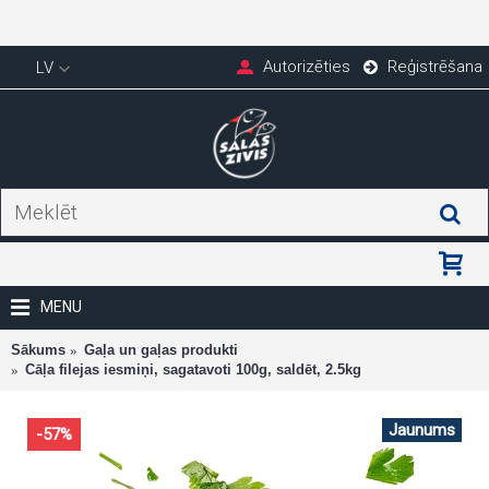
Autorizēties
Reģistrēšana
LV
MENU
Sākums
Gaļa un gaļas produkti
Cāļa filejas iesmiņi, sagatavoti 100g, saldēt, 2.5kg
Jaunums
-57%