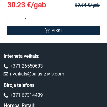
30.23 €/gab
69.54 €/gab
PIRKT
Interneta veikals:
+371 26550633
i-veikals@salas-zivis.com
Biroja telefons:
+371 67314409
Horeca, Retail: